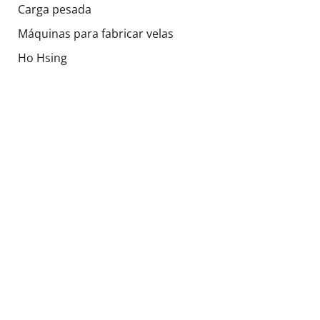
Carga pesada
Máquinas para fabricar velas
Ho Hsing
Emma
Strobel
Varios
Tapicería
Piezas mundiales
Ofertas especiales
Productos usados
Sociales