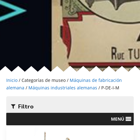
Inicio
/ Categorías de museo /
Máquinas de fabricación
alemana
/
Máquinas industriales alemanas
/ P-DE-I-M
Filtro
MENÚ