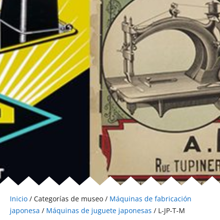
Inicio
/ Categorías de museo /
Máquinas de fabricación
japonesa
/
Máquinas de juguete japonesas
/ L-JP-T-M