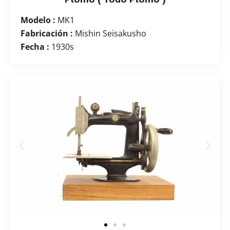
Modelo :
MK1
Fabricación :
Mishin Seisakusho
Fecha :
1930s