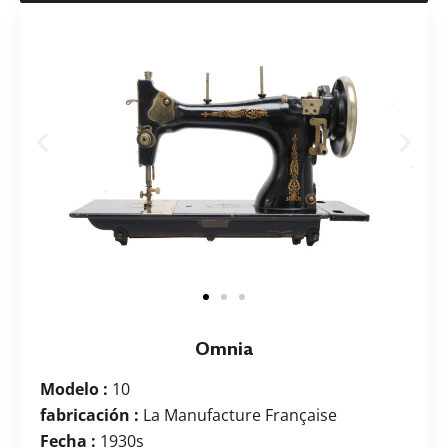
Omnia
Modelo :
10
fabricación :
La Manufacture Française
Fecha :
1930s