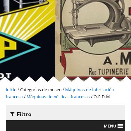
Inicio
/ Categorías de museo /
Máquinas de fabricación
francesa
/
Máquinas domésticas francesas
/ O-F-D-M
Filtro
MENÚ