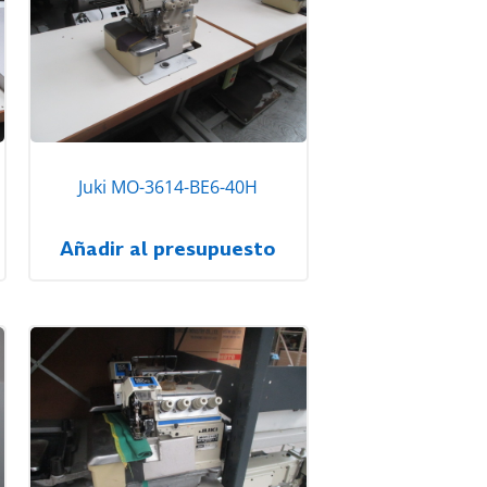
Juki MO-3614-BE6-40H
Añadir al presupuesto