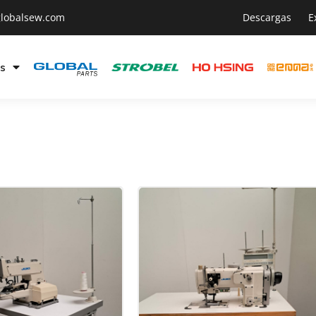
lobalsew.com
Descargas
E
s