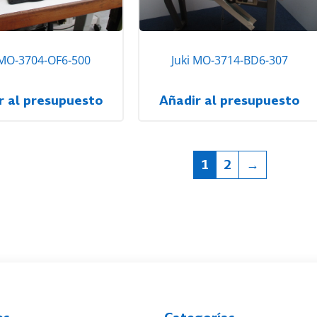
 MO-3704-OF6-500
Juki MO-3714-BD6-307
r al presupuesto
Añadir al presupuesto
1
2
→