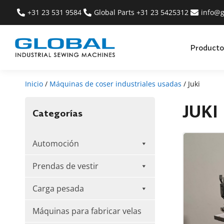
+31 23 531 9584
Global Parts +31 23 5425312
info@g
Producto
Inicio
/
Máquinas de coser industriales usadas
/ Juki
JUKI
Categorías
Automoción
Prendas de vestir
Carga pesada
Máquinas para fabricar velas