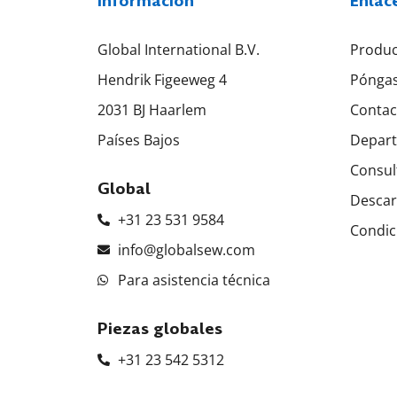
Información
Enlac
Global International B.V.
Produc
Hendrik Figeeweg 4
Póngas
2031 BJ Haarlem
Contac
Países Bajos
Depart
Consul
Global
Descar
+31 23 531 9584
Condic
info@globalsew.com
Para asistencia técnica
Piezas globales
+31 23 542 5312