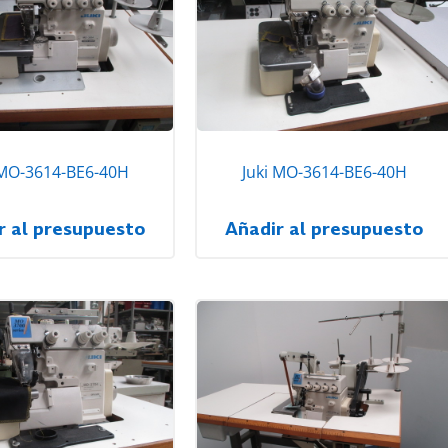
 MO-3614-BE6-40H
Juki MO-3614-BE6-40H
r al presupuesto
Añadir al presupuesto