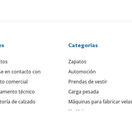
es
Categorías
tos
Zapatos
e en contacto con
Automoción
to comercial
Prendas de vestir
amento técnico
Carga pesada
toría de calzado
Máquinas para fabricar vela
gas
Ho Hsing
iones generales
Emma
Strobel