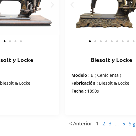
esolt y Locke
Biesolt y Locke
Modelo :
B ( Cenicienta )
biesolt & Locke
Fabricación :
Biesolt & Locke
s
Fecha :
1890s
< Anterior
1
2
3
...
5
Sig