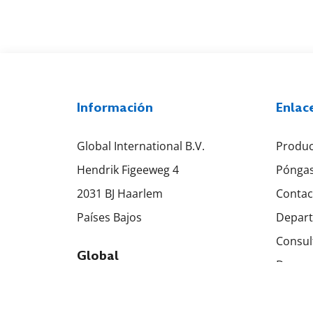
Información
Enlac
Global International B.V.
Produc
Hendrik Figeeweg 4
Póngas
2031 BJ Haarlem
Contac
Países Bajos
Depart
Consul
Global
Descar
+31 23 531 9584
Condic
info@globalsew.com