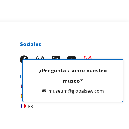
Sociales
¿Preguntas sobre nuestro
Idiomas
museo?
EN
museum@globalsew.com
ES
s
FR
PT
NL