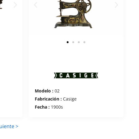
Modelo :
02
Fabricación :
Casige
Fecha :
1900s
uiente >