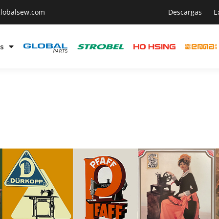
lobalsew.com
Descargas
E
s