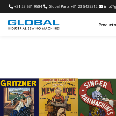
+31 23 531 9584
Global Parts +31 23 5425312
info@g
Producto