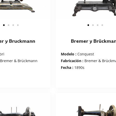
er y Bruckmann
Bremer y Brückma
bri
Modelo :
Conquest
Bremer & Brückmann
Fabricación :
Bremer & Brückm
s
Fecha :
1890s