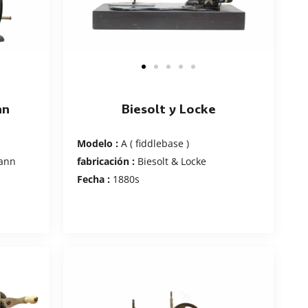
nn
Biesolt y Locke
Modelo :
A ( fiddlebase )
ann
fabricación :
Biesolt & Locke
Fecha :
1880s