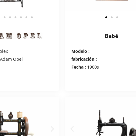
Bebé
plex
Modelo :
Adam Opel
fabricación :
s
Fecha :
1900s