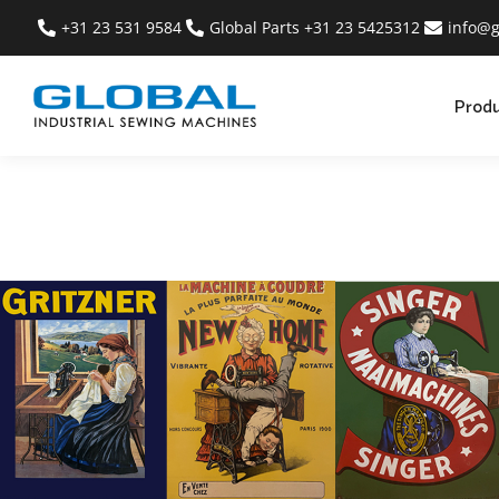
+31 23 531 9584
Global Parts +31 23 5425312
info@g
Prod