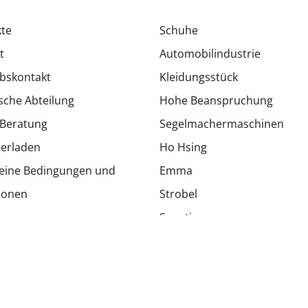
te
Schuhe
t
Automobilindustrie
ebskontakt
Kleidungsstück
sche Abteilung
Hohe Beanspruchung
Beratung
Segelmachermaschinen
erladen
Ho Hsing
eine Bedingungen und
Emma
ionen
Strobel
Sonstiges
Polstermöbel
Globale Teile
Besondere Angebote