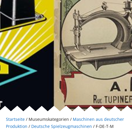
Startseite
/ Museumskategorien /
Maschinen aus deutscher
Produktion
/
Deutsche Spielzeugmaschinen
/ F-DE-T-M