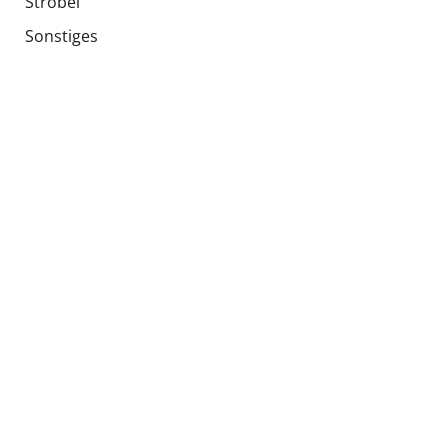
Strobel
Sonstiges
Polstermöbel
Globale Teile
Besondere Angebote
Gebrauchte Produkte
Soziale Netzwerke
Sprachen
EN