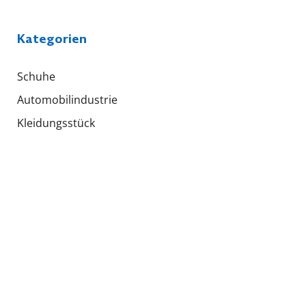
Kategorien
Schuhe
Automobilindustrie
Kleidungsstück
Hohe Beanspruchung
Segelmachermaschinen
Ho Hsing
Emma
Strobel
Sonstiges
Polstermöbel