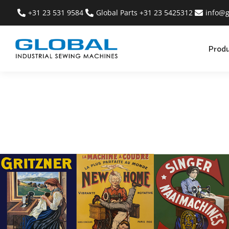
+31 23 531 9584
Global Parts +31 23 5425312
info@g
Prod