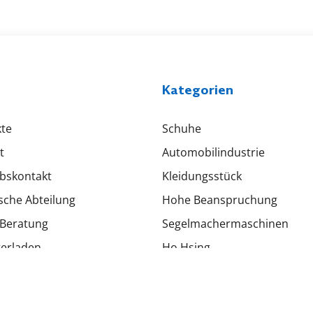
Kategorien
te
Schuhe
t
Automobilindustrie
ebskontakt
Kleidungsstück
sche Abteilung
Hohe Beanspruchung
Beratung
Segelmachermaschinen
erladen
Ho Hsing
eine Bedingungen und
Emma
ionen
Strobel