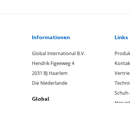
Informationen
Links
Global International B.V.
Produk
Hendrik Figeeweg 4
Kontak
2031 BJ Haarlem
Vertri
Die Niederlande
Techni
Schuh-
Global
Herunt
+31 23 531 9584
Allgem
info@globalsew.com
Kondit
Für technische Unterstützung