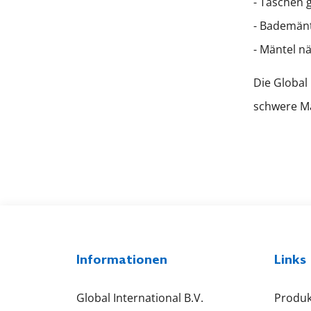
- Taschen 
- Bademänt
- Mäntel n
Die Global
schwere Ma
Informationen
Links
Global International B.V.
Produk