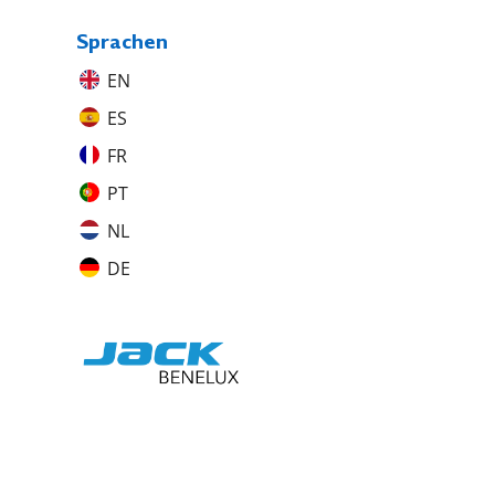
Sprachen
EN
ES
FR
PT
NL
DE