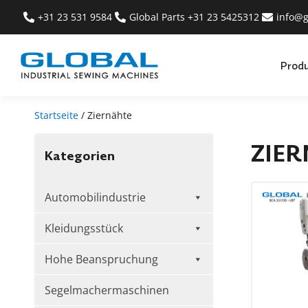
+31 23 531 9584
Global Parts +31 23 5425312
info@g
Prod
Startseite
/ Ziernähte
ZIE
Kategorien
Automobilindustrie
Kleidungsstück
Hohe Beanspruchung
Segelmachermaschinen