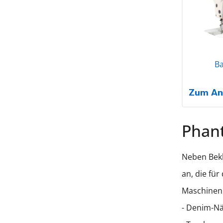
Ba
Zum An
Phan
Neben Bekl
an, die fü
Maschinen 
- Denim-Nä