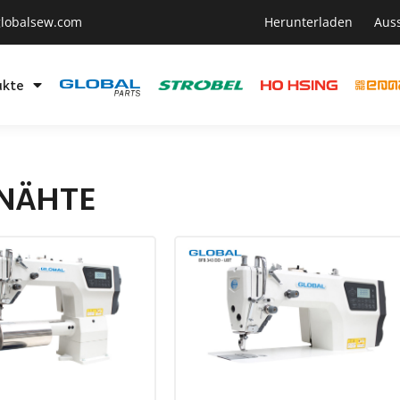
lobalsew.com
Herunterladen
Aus
ukte
RNÄHTE