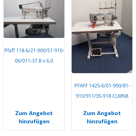
Pfaff 118-6/21-900/51-910-
06/011-37 B x 6,0
PFAFF 1425-6/01-900/81-
910/911/35-918 CLMN8
Zum Angebot
Zum Angebot
hinzufügen
hinzufügen