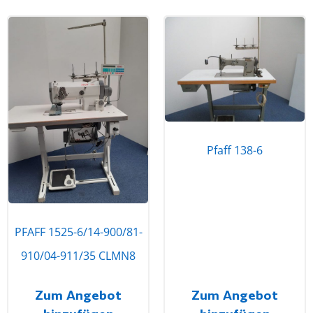
Pfaff 138-6
PFAFF 1525-6/14-900/81-
910/04-911/35 CLMN8
Zum Angebot
Zum Angebot