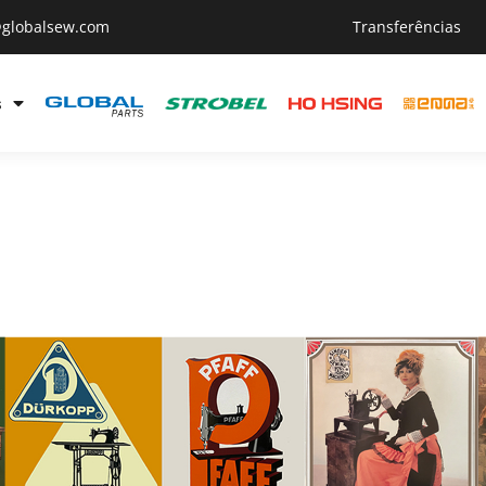
@globalsew.com
Transferências
s