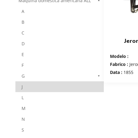
Máquina doméstica americana ALL
A
B
C
Jero
D
E
Modelo :
Fabrico :
Jero
F
Data :
1855
G
J
L
M
N
S