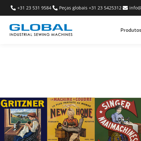
+31 23 531 9584
Peças globais +31 23 5425312
info
Produto