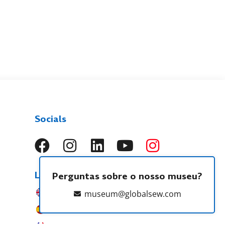
Socials
Línguas
Perguntas sobre o nosso museu?
EN
museum@globalsew.com
ES