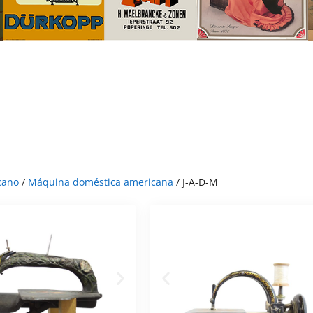
cano
/
Máquina doméstica americana
/ J-A-D-M