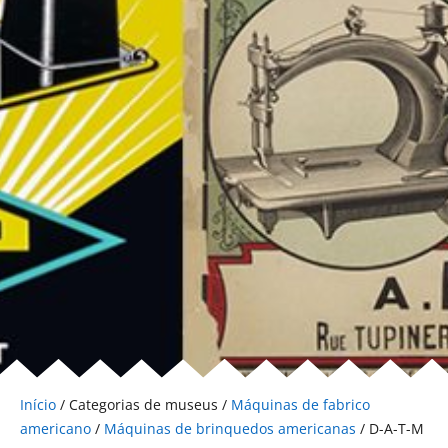
Início
/ Categorias de museus /
Máquinas de fabrico
americano
/
Máquinas de brinquedos americanas
/ D-A-T-M