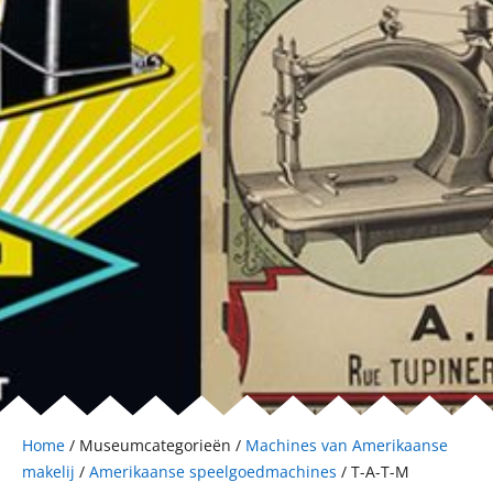
Home
/ Museumcategorieën /
Machines van Amerikaanse
makelij
/
Amerikaanse speelgoedmachines
/ T-A-T-M