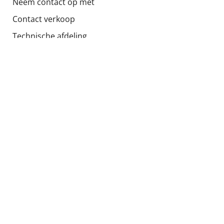
Neem contact op met
Contact verkoop
Technische afdeling
Schoen Advies
Downloads
Algemene voorwaarden
Categorieën
Schoenen
Automobiel industrie
Kleding
Zwaar gebruik