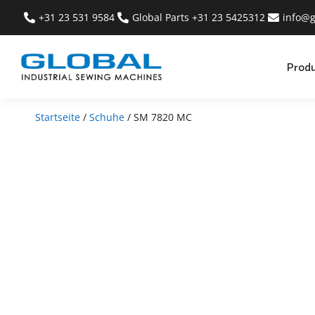
+31 23 531 9584
Global Parts +31 23 5425312
info@g
Prod
Startseite
/
Schuhe
/ SM 7820 MC