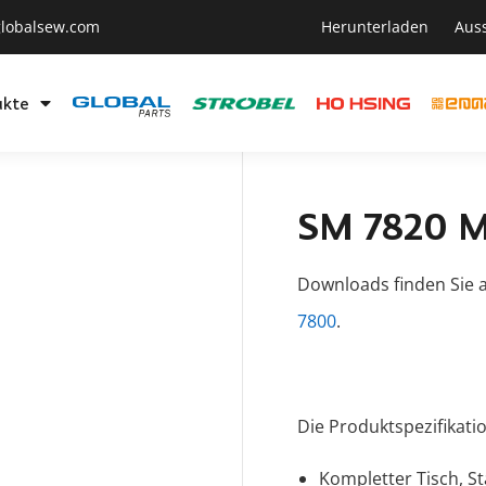
lobalsew.com
Herunterladen
Aus
ukte
SM 7820 
Downloads finden Sie a
7800
.
Die Produktspezifikati
Kompletter Tisch, S