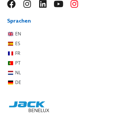
Sprachen
EN
ES
FR
PT
NL
DE