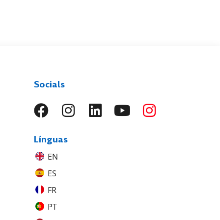
Socials
Línguas
EN
ES
FR
PT