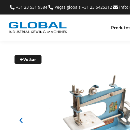
+31 23 531 9584
Peças globais +31 23 5425312
info
Produto
Voltar