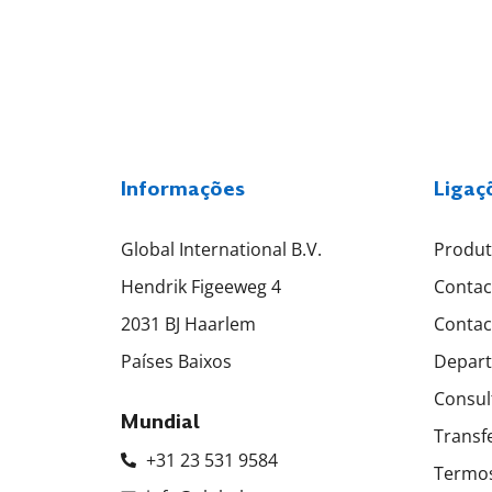
Informações
Ligaç
Global International B.V.
Produ
Hendrik Figeeweg 4
Contac
2031 BJ Haarlem
Contac
Países Baixos
Depart
Consul
Mundial
Transf
+31 23 531 9584
Termos