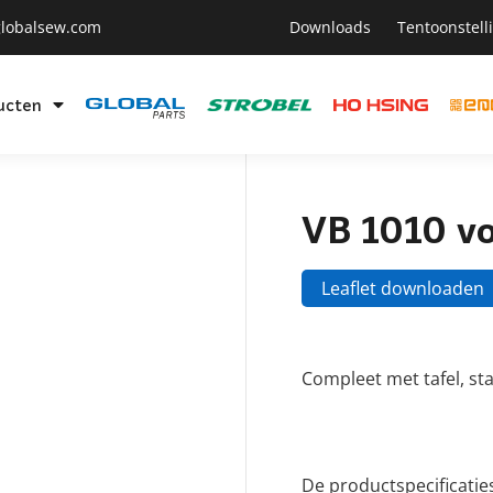
lobalsew.com
Downloads
Tentoonstell
ucten
VB 1010 vo
Leaflet downloaden
Compleet met tafel, s
De productspecificatie