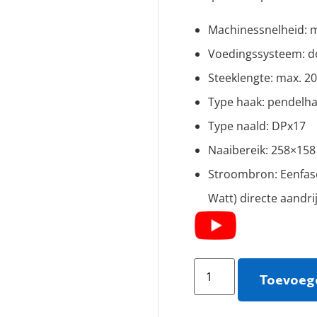
Machinessnelheid: 
Voedingssysteem: do
Steeklengte: max. 
Type haak: pendelh
Type naald: DPx17
Naaibereik: 258×15
Stroombron: Eenfase
Watt) directe aandri
Toevoege