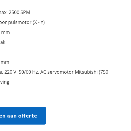
max. 2500 SPM
or pulsmotor (X - Y)
20 mm
aak
8 mm
, 220 V, 50/60 Hz, AC servomotor Mitsubishi (750
jving
n aan offerte