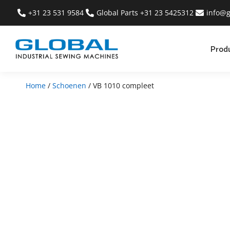
+31 23 531 9584
Global Parts +31 23 5425312
info@g
Prod
Home
/
Schoenen
/ VB 1010 compleet