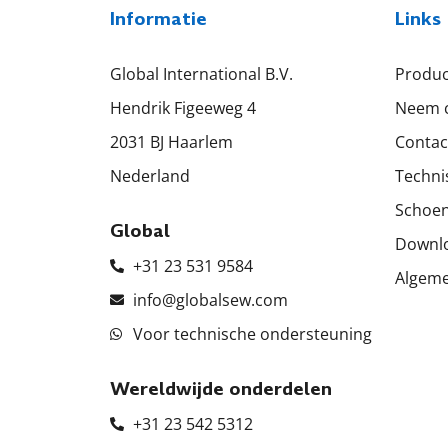
Informatie
Links
Global International B.V.
Produ
Hendrik Figeeweg 4
Neem c
2031 BJ Haarlem
Contac
Nederland
Techni
Schoen
Global
Downl
+31 23 531 9584
Algem
info@globalsew.com
Voor technische ondersteuning
Wereldwijde onderdelen
+31 23 542 5312