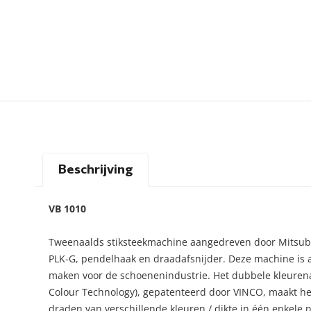
Beschrijving
VB 1010
Tweenaalds stiksteekmachine aangedreven door Mitsubi
PLK-G, pendelhaak en draadafsnijder. Deze machine is 
maken voor de schoenenindustrie. Het dubbele kleurena
Colour Technology), gepatenteerd door VINCO, maakt het
draden van verschillende kleuren / dikte in één enkele n