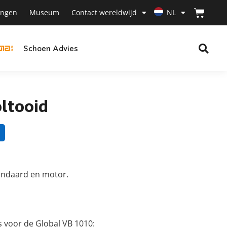
ingen
Museum
Contact wereldwijd
NL
Schoen Advies
ltooid
tandaard en motor.
s voor de Global VB 1010: