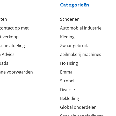
Categorieën
cten
Schoenen
ontact op met
Automobiel industrie
t verkoop
Kleding
sche afdeling
Zwaar gebruik
 Advies
Zeilmakerij machines
oads
Ho Hsing
ene voorwaarden
Emma
Strobel
Diverse
Bekleding
Global onderdelen
Speciale aanbiedingen