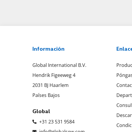
Información
Enlac
Global International B.V.
Produc
Hendrik Figeeweg 4
Póngas
2031 BJ Haarlem
Contac
Países Bajos
Depart
Consul
Global
Descar
+31 23 531 9584
Condic
info@globalsew.com