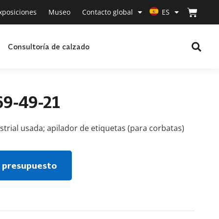
xposiciones
Museo
Contacto global
ES
Consultoría de calzado
69-49-21
trial usada; apilador de etiquetas (para corbatas)
l presupuesto