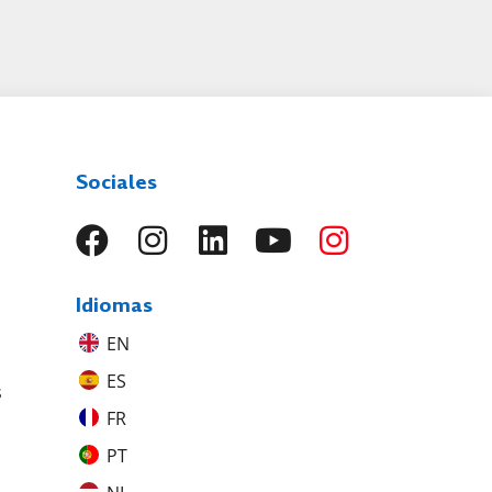
Sociales
Idiomas
EN
ES
s
FR
PT