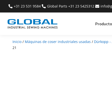
+31 23 531 9584
Global Parts +31 23 5425312
info@g
Producto
Inicio
/
Máquinas de coser industriales usadas
/
Dürkopp - 
21