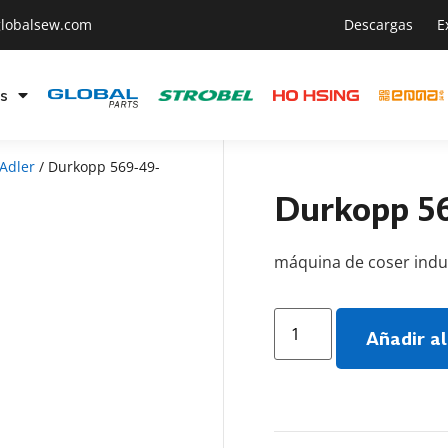
lobalsew.com
Descargas
E
s
Adler
/ Durkopp 569-49-
Durkopp 5
máquina de coser indus
Añadir a