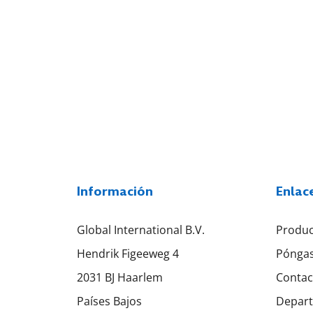
Información
Enlac
Global International B.V.
Produc
Hendrik Figeeweg 4
Póngas
2031 BJ Haarlem
Contac
Países Bajos
Depart