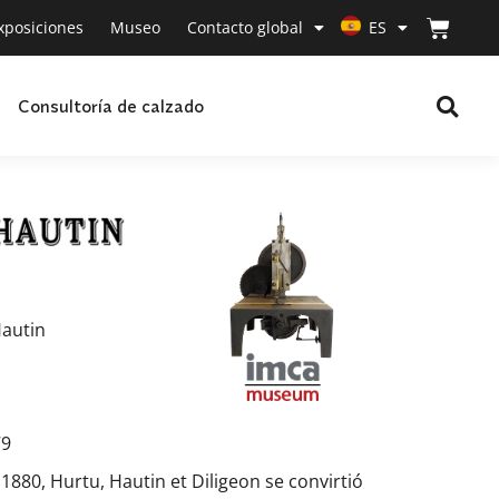
xposiciones
Museo
Contacto global
ES
Consultoría de calzado
Hautin
79
1880, Hurtu, Hautin et Diligeon se convirtió