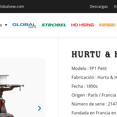
lobalsew.com
Descargas
E
s
Modelo : FP1 Petit
Fabricación : Hurtu & 
Fecha : 1890s
Origen : París / Francia
Número de serie : 214
Fundada en Francia en 