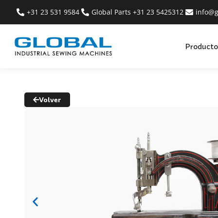
+31 23 531 9584
Global Parts +31 23 5425312
info@g
Producto
Volver