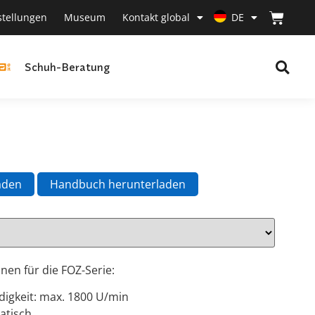
stellungen
Museum
Kontakt global
DE
Schuh-Beratung
aden
Handbuch herunterladen
nen für die FOZ-Serie:
igkeit: max. 1800 U/min
atisch