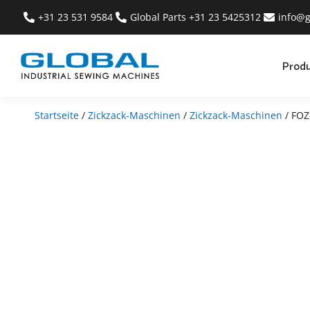
+31 23 531 9584
Global Parts +31 23 5425312
info@g
Prod
Startseite
/
Zickzack-Maschinen
/
Zickzack-Maschinen
/ FOZ