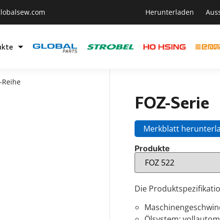
lobalsew.com
Herunterladen
Aus
ukte
-Reihe
FOZ-Serie
Merkblatt herunterl
Produkte
Die Produktspezifikatio
Maschinengeschwind
Ölsystem: vollautom