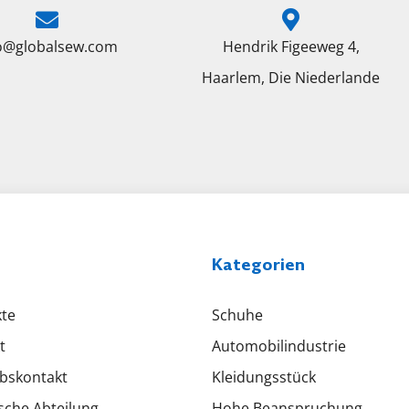
fo@globalsew.com
Hendrik Figeeweg 4,
Haarlem, Die Niederlande
Kategorien
te
Schuhe
t
Automobilindustrie
ebskontakt
Kleidungsstück
sche Abteilung
Hohe Beanspruchung