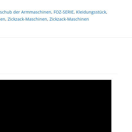
rschub der Armmaschinen
,
FOZ-SERIE
,
Kleidungsstück
,
nen
,
Zickzack-Maschinen
,
Zickzack-Maschinen