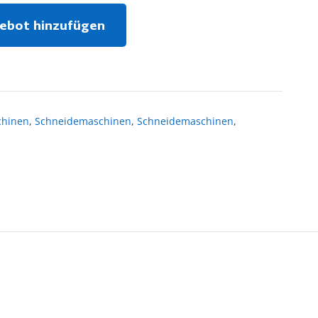
ebot hinzufügen
chinen
,
Schneidemaschinen
,
Schneidemaschinen
,