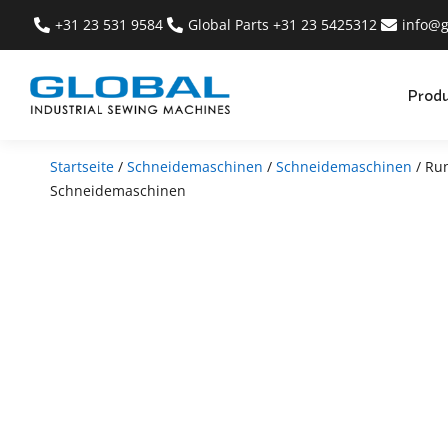
+31 23 531 9584
Global Parts +31 23 5425312
info@g
Prod
Startseite
/
Schneidemaschinen
/
Schneidemaschinen
/ Ru
Schneidemaschinen