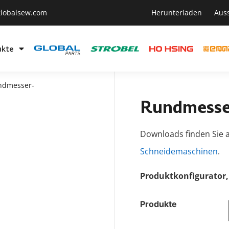
lobalsew.com
Herunterladen
Aus
ukte
ndmesser-
Rundmesse
Downloads finden Sie a
Schneidemaschinen
.
Produktkonfigurator, 
Produkte