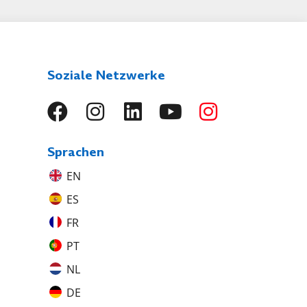
Soziale Netzwerke
Sprachen
EN
ES
FR
PT
NL
DE