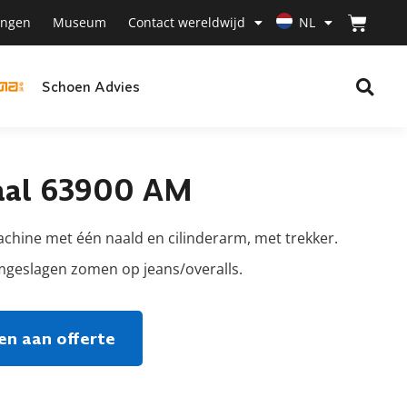
ingen
Museum
Contact wereldwijd
NL
Schoen Advies
iaal 63900 AM
achine met één naald en cilinderarm, met trekker.
geslagen zomen op jeans/overalls.
n aan offerte