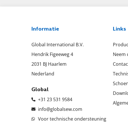
Informatie
Links
Global International B.V.
Produ
Hendrik Figeeweg 4
Neem c
2031 BJ Haarlem
Contac
Nederland
Techni
Schoen
Global
Downl
+31 23 531 9584
Algem
info@globalsew.com
Voor technische ondersteuning