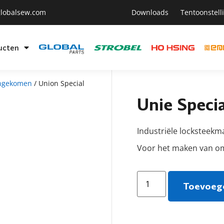
lobalsew.com
Downloads
Tentoonstell
ucten
ngekomen
/ Union Special
Unie Spec
Industriële locksteekm
Voor het maken van om
Toevoege