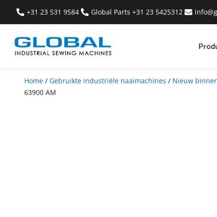
+31 23 531 9584
Global Parts +31 23 5425312
info@g
Prod
Home
/
Gebruikte industriële naaimachines
/
Nieuw binne
63900 AM