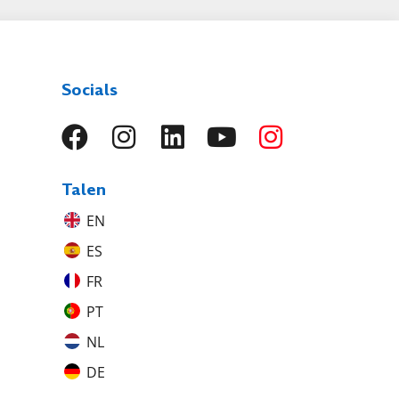
Socials
Talen
EN
ES
FR
PT
NL
DE