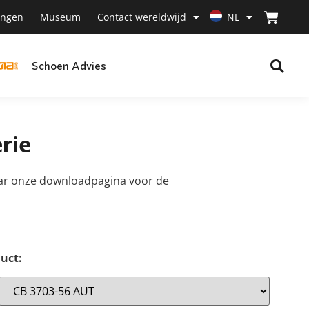
ingen
Museum
Contact wereldwijd
NL
Schoen Advies
rie
ar onze downloadpagina voor de
duct: