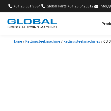
+31 23 531 9584
Global Parts +31 23 5425312
info@g
Prod
Home
/
Kettingsteekmachine
/
Kettingsteekmachines
/ CB 3