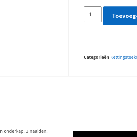
Toevoege
Categorieën
Kettingstee
en onderkap, 3 naalden,