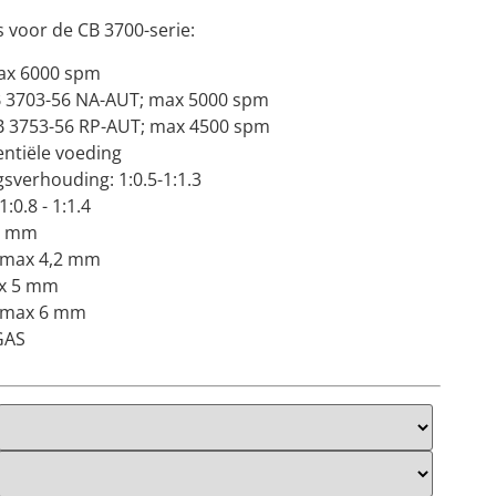
s voor de CB 3700-serie:
ax 6000 spm
B 3703-56 NA-AUT; max 5000 spm
B 3753-56 RP-AUT; max 4500 spm
entiële voeding
gsverhouding: 1:0.5-1:1.3
:0.8 - 1:1.4
,4 mm
 max 4,2 mm
ax 5 mm
; max 6 mm
GAS