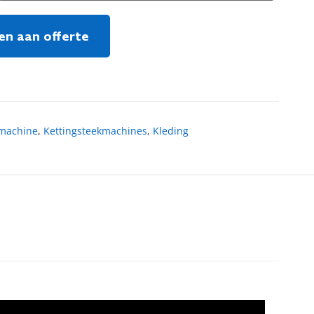
n aan offerte
kmachine
,
Kettingsteekmachines
,
Kleding