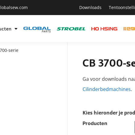
lobalsew.com
Downloads
Tentoonstell
ucten
700-serie
CB 3700-se
Ga voor downloads na
Cilinderbedmachines
.
Kies hieronder je pro
Producten