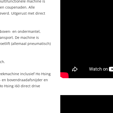
multifunctionele machine is
en coupenaden. Alle
everd. Uitgerust met direct
 boven- en ondermantel,
ransport. De machine is
oetlift (allemaal pneumatisch)
sch.
eekmachine inclusief Ho Hsing
- en bovendraadafsnijder en
o Hsing i60 direct drive