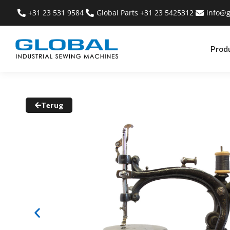
+31 23 531 9584
Global Parts +31 23 5425312
info@g
Prod
Terug