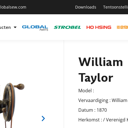
lobalsew.com
Downloads
Tentoonstell
ucten
William
Taylor
Model :
Vervaardiging : William
Datum : 1870
Herkomst : / Verenigd 