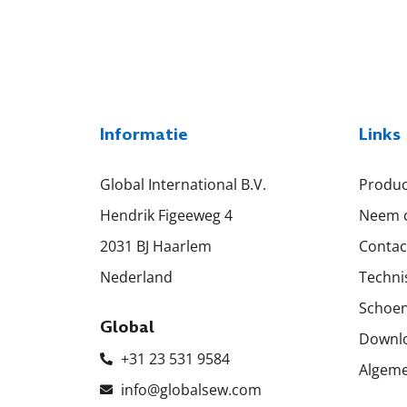
Informatie
Links
Global International B.V.
Produ
Hendrik Figeeweg 4
Neem c
2031 BJ Haarlem
Contac
Nederland
Techni
Schoen
Global
Downl
+31 23 531 9584
Algem
info@globalsew.com