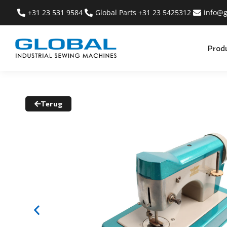
+31 23 531 9584
Global Parts +31 23 5425312
info@g
Prod
Terug