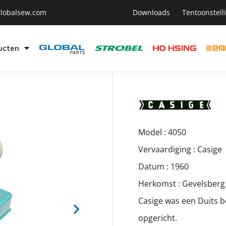
lobalsew.com
Downloads
Tentoonstell
ucten
Model : 4050
Vervaardiging : Casige
Datum : 1960
Herkomst : Gevelsberg 
Casige was een Duits b
opgericht.