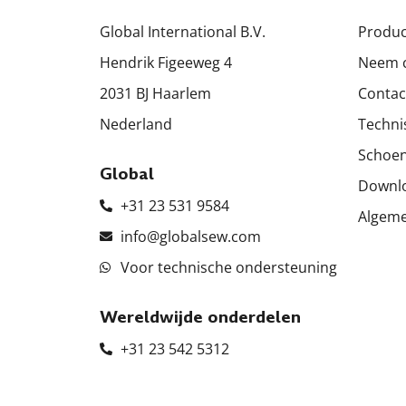
Global International B.V.
Produ
Hendrik Figeeweg 4
Neem c
2031 BJ Haarlem
Contac
Nederland
Techni
Schoen
Global
Downl
+31 23 531 9584
Algem
info@globalsew.com
Voor technische ondersteuning
Wereldwijde onderdelen
+31 23 542 5312