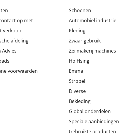
cten
Schoenen
ontact op met
Automobiel industrie
t verkoop
Kleding
sche afdeling
Zwaar gebruik
 Advies
Zeilmakerij machines
oads
Ho Hsing
ene voorwaarden
Emma
Strobel
Diverse
Bekleding
Global onderdelen
Speciale aanbiedingen
Gebruikte producten