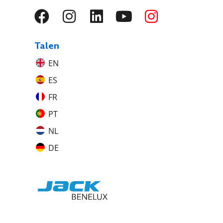
Talen
EN
ES
FR
PT
NL
DE