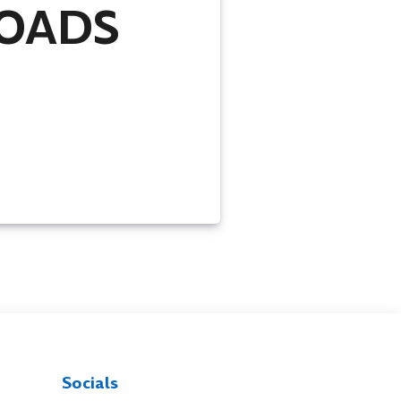
OADS
Socials