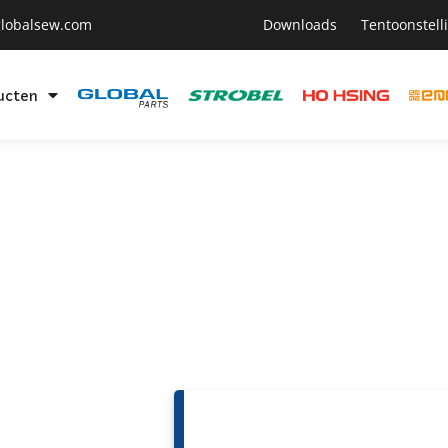
lobalsew.com
Downloads
Tentoonstell
ucten