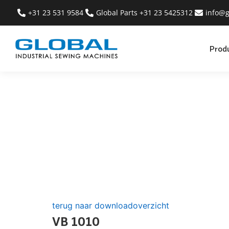
+31 23 531 9584
Global Parts +31 23 5425312
info@g
Prod
terug naar downloadoverzicht
VB 1010