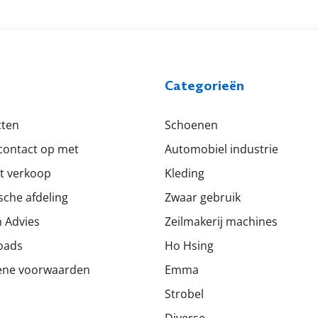
Categorieën
cten
Schoenen
ontact op met
Automobiel industrie
t verkoop
Kleding
sche afdeling
Zwaar gebruik
 Advies
Zeilmakerij machines
oads
Ho Hsing
ene voorwaarden
Emma
Strobel
Diverse