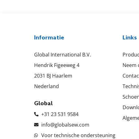
Informatie
Links
Global International B.V.
Produ
Hendrik Figeeweg 4
Neem c
2031 BJ Haarlem
Contac
Nederland
Techni
Schoen
Global
Downl
+31 23 531 9584
Algem
info@globalsew.com
Voor technische ondersteuning