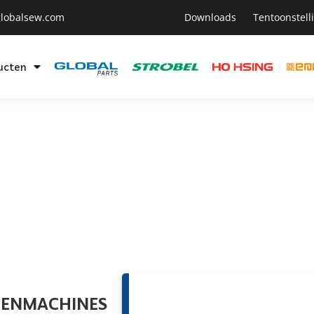
lobalsew.com
Downloads
Tentoonstell
ucten
HOENMACHINES