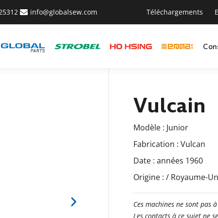
425312
info@globalsew.com
Téléchargements
E
Con
Vulcain
Modèle : Junior
Fabrication : Vulcan
Date : années 1960
Origine : / Royaume-Un
Ces machines ne sont pas à
Les contacts à ce sujet ne 