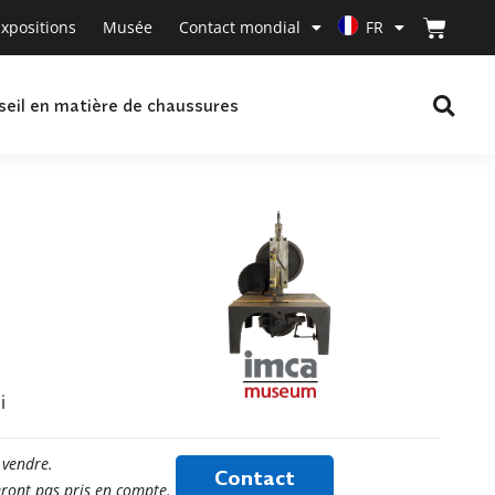
xpositions
Musée
Contact mondial
FR
seil en matière de chaussures
i
 vendre.
Contact
seront pas pris en compte.