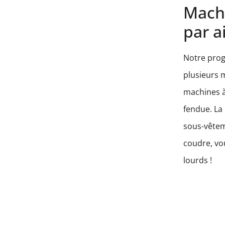
Machi
par a
Notre prog
plusieurs 
machines à 
fendue. La
sous-vêtem
coudre, vo
lourds !