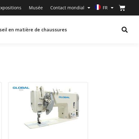
xpositions
Musée
Contact mondial
FR
seil en matière de chaussures