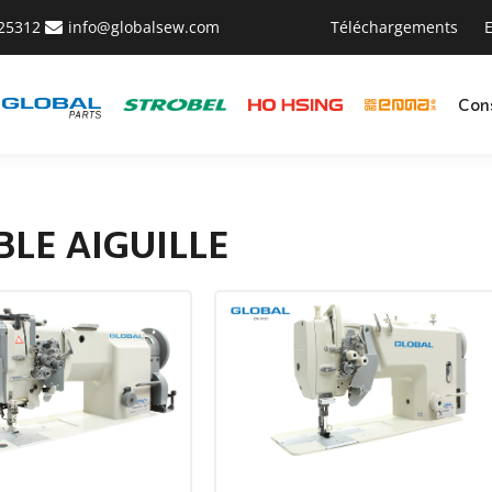
425312
info@globalsew.com
Téléchargements
E
Con
LE AIGUILLE