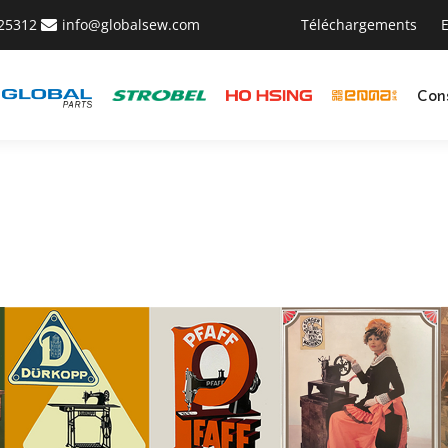
425312
info@globalsew.com
Téléchargements
E
Con