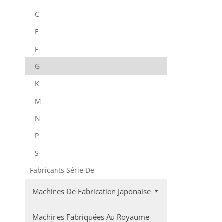
C
E
F
G
K
M
N
P
S
Fabricants Série De
Machines De Fabrication Japonaise
Machines Fabriquées Au Royaume-