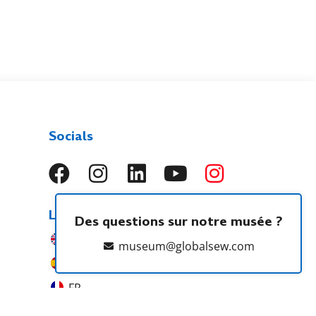
Socials
Langues
Des questions sur notre musée ?
EN
museum@globalsew.com
ES
FR
PT