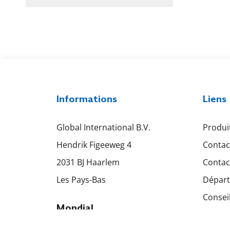
Informations
Liens
Global International B.V.
Produi
Hendrik Figeeweg 4
Contac
2031 BJ Haarlem
Contac
Les Pays-Bas
Départ
Consei
Mondial
Téléch
+31 23 531 9584