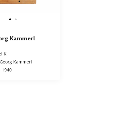
org Kammerl
l K
Georg Kammerl
 1940