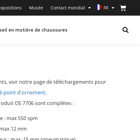
xpositions
Musée
Contact mondial
FR
seil en matière de chaussures
ts, voir notre page de téléchargements pour
à point d'ornement
.
produit OS 7706 sont complètes :
ne : max 550 spm
: max 12 mm
eur : max. 15 mm (pneumatique)