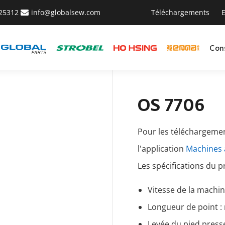
425312
info@globalsew.com
Téléchargements
E
Con
OS 7706
Pour les téléchargemen
l'application
Machines 
Les spécifications du 
Vitesse de la machi
Longueur de point 
Levée du pied press