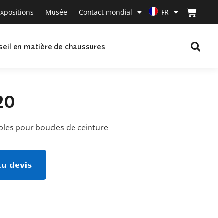
xpositions
Musée
Contact mondial
FR
seil en matière de chaussures
20
ibles pour boucles de ceinture
au devis