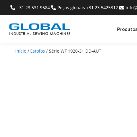
+31 23 531 9584
Peças globais +31 23 5425312
info
Produto
Início
/
Estofos
/ Série WF 1920-31 DD-AUT