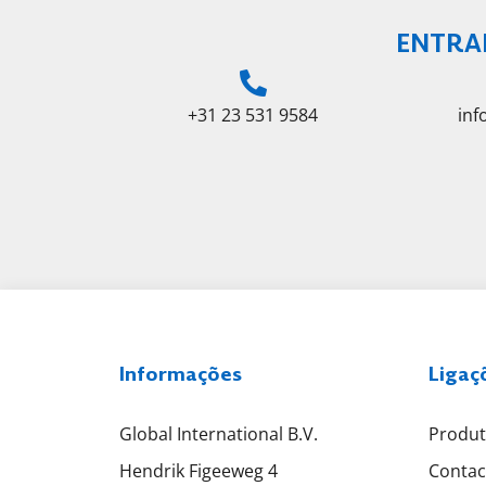
ENTRA
+31 23 531 9584
in
Informações
Ligaç
Global International B.V.
Produ
Hendrik Figeeweg 4
Contac