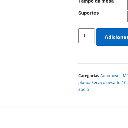
Tampo da mesa
Suportes
Adiciona
Categorias
Automóvel
,
Má
plano
,
Serviço pesado / C
apoio