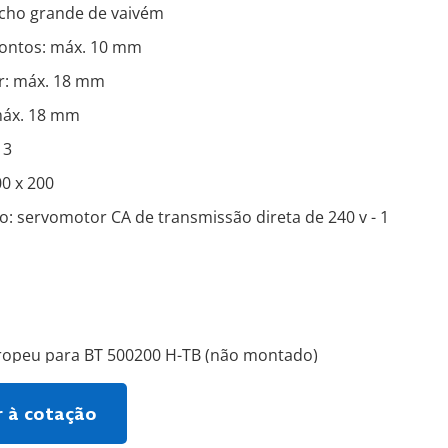
ncho grande de vaivém
ontos: máx. 10 mm
r: máx. 18 mm
máx. 18 mm
 3
0 x 200
o: servomotor CA de transmissão direta de 240 v - 1
opeu para BT 500200 H-TB (não montado)
r à cotação