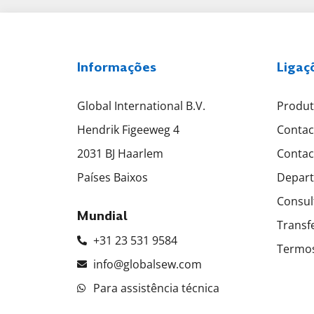
Informações
Ligaç
Global International B.V.
Produ
Hendrik Figeeweg 4
Contac
2031 BJ Haarlem
Contac
Países Baixos
Depart
Consul
Mundial
Transf
+31 23 531 9584
Termos
info@globalsew.com
Para assistência técnica