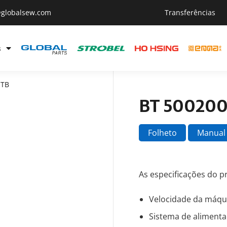
@globalsew.com
Transferências
s
-TB
BT 500200
Folheto
Manual
As especificações do p
Velocidade da máqu
Sistema de alimenta