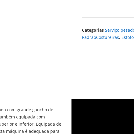
Categorias
Serviço pesado
PadrãoCostureiras
,
Estofo
sada com grande gancho de
á também equipada com
perior e inferior. Equipada de
Esta máquina é adequada para