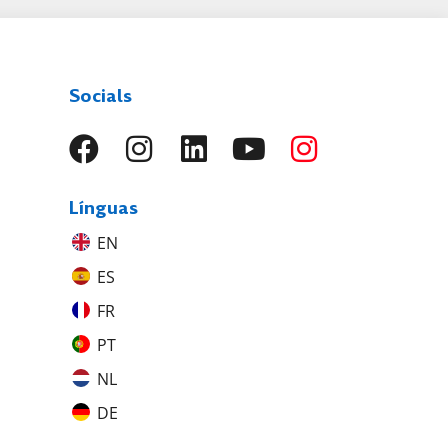
Socials
Línguas
EN
ES
FR
PT
NL
DE