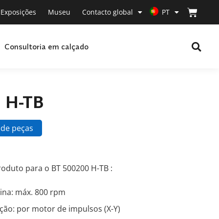
Exposições
Museu
Contacto global
PT
Consultoria em calçado
 H-TB
 de peças
roduto para o BT 500200 H-TB :
ina: máx. 800 rpm
ção: por motor de impulsos (X-Y)