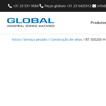
+31 23 531 9584
Peças globais +31 23 5425312
info
Produto
Início
/
Serviço pesado / Construção de velas
/ BT 500200 H