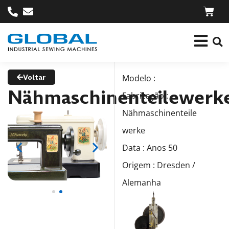
Voltar
Modelo :
Nähmaschinenteilewerk
Fabricação :
Nähmaschinenteile
werke
Data : Anos 50
Origem : Dresden /
Alemanha